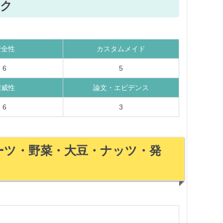
ク
安全性
カスタムメイド
6
5
権威性
論文・エビデンス
6
3
ルーツ・野菜・大豆・ナッツ・発