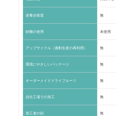
栄養歩留度
無
砂糖の使用
未使用
アップサイクル（過剰生産の再利用）
無
環境にやさしいパッケージ
無
オーダーメイドドライフルーツ
無
自社工場での加工
無
加工者の顔
無