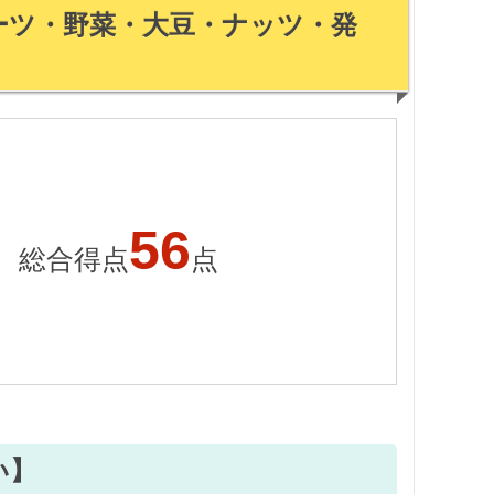
ルーツ・野菜・大豆・ナッツ・発
56
総合得点
点
い】