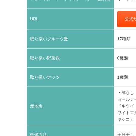
URL
公式
取り扱いフルーツ数
17種類
取り扱い野菜数
0種類
取り扱いナッツ
1種類
・洋なし
ョールデ
産地名
ドキウイ
ワイトマ
キシコ）
乾燥方法
天日干し